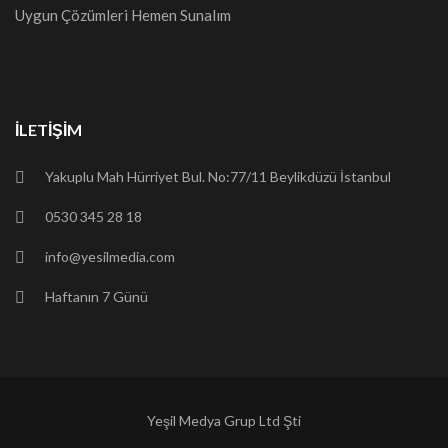
Uygun Çözümleri Hemen Sunalım
İLETIŞIM
Yakuplu Mah Hürriyet Bul. No:77/11 Beylikdüzü İstanbul
0530 345 28 18
info@yesilmedia.com
Haftanın 7 Günü
Yeşil Medya Grup Ltd Şti